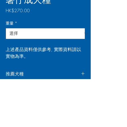
價
HK$270.00
格
重量
*
上述產品資料僅供參考, 實際資料請以
實物為準。
推薦犬種
推薦給柴犬、史納莎、曲架或想改善腸胃的狗
產品特色
隻！
鴨肉易消化的特性尤其適合腸胃容易不適的狗
營養分析
隻，豐富磷質、維他命B對骨骼及牙齒健康同
樣重要。亞麻籽具抗炎能力，可減低關節問
題。
粗蛋白
24.00% (最少)
成分