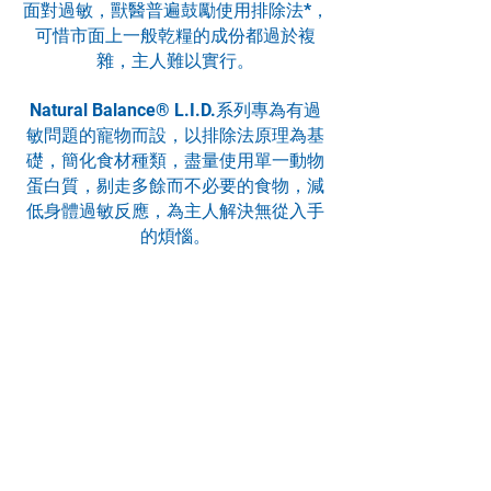
面對過敏，獸醫普遍鼓勵使用排除法*，
可惜市面上一般乾糧的成份都過於複
雜，主人難以實行。
Natural Balance® L.I.D.系列專為有過
敏問題的寵物而設，以排除法原理為基
礎，簡化食材種類，盡量使用單一動物
蛋白質，剔走多餘而不必要的食物，減
低身體過敏反應，為主人解決無從入手
的煩惱。
*排除法(food elimination diet)即是排
除致敏源頭，是常用而有效之黃金策
略。排除法飲食規律，意思是將每餐的
食材種類盡量減少，通常以1+1+1為原
則，單一肉類，配合一種碳水化合物，
一種脂肪來源，完全剔走其他食材，並
且持續進行4至16星期。