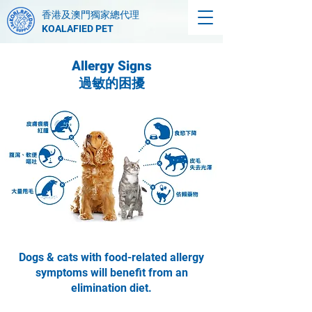
香港及澳門獨家總代理
KOALAFIED PET
Allergy Signs
過敏的困擾
Dogs & cats with food-related allergy
symptoms will benefit from an
elimination diet.